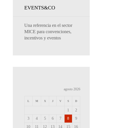
EVENTS&CO
Una referencia en el sector
MICE para convenciones,
incentivos y eventos
agosto 2026
L
M
X
J
V
S
D
1
2
3
4
5
6
7
8
9
10
11
12
13
14
15
16