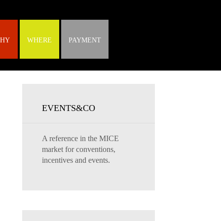
HY
WHERE
PAYMENT
EVENTS&CO
A reference in the MICE
market for conventions,
incentives and events.