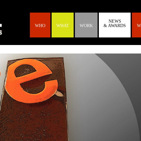
NEWS
WHO
WHAT
WORK
& AWARDS
W