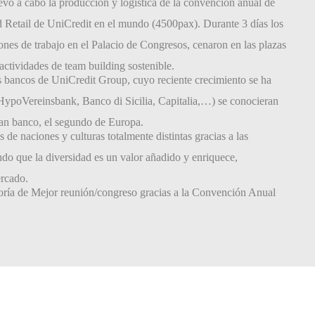
evó a cabo la producción y logística de la convención anual de
red Retail de UniCredit en el mundo (4500pax). Durante 3 días los
siones de trabajo en el Palacio de Congresos, cenaron en las plazas
 actividades de team building sostenible.
os bancos de UniCredit Group, cuyo reciente crecimiento se ha
HypoVereinsbank, Banco di Sicilia, Capitalia,…) se conocieran
ran banco, el segundo de Europa.
de naciones y culturas totalmente distintas gracias a las
ndo que la diversidad es un valor añadido y enriquece,
ercado.
oría de Mejor reunión/congreso gracias a la Convención Anual