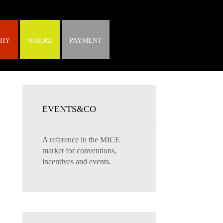
HY
WHERE
PAYMENT
EVENTS&CO
A reference in the MICE
market for conventions,
incentives and events.